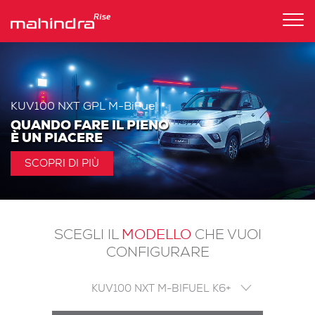
Tog
nav
KUV100 NXT GPL M-BiFuel
QUANDO FARE IL PIENO
È UN PIACERE
SCOPRI DI PIÙ
MODELLO
SCEGLI IL
CHE VUOI
CONFIGURARE
KUV100 NXT M-BIFUEL K6+