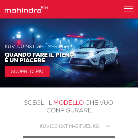
Tog
nav
KUV100 NXT GPL M-BiFuel
QUANDO FARE IL PIENO
È UN PIACERE
SCOPRI DI PIÙ
MODELLO
SCEGLI IL
CHE VUOI
CONFIGURARE
KUV100 NXT M-BIFUEL K6+