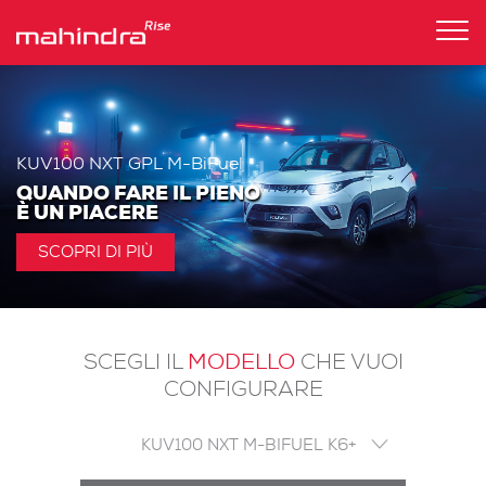
Tog
nav
KUV100 NXT GPL M-BiFuel
QUANDO FARE IL PIENO
È UN PIACERE
SCOPRI DI PIÙ
MODELLO
SCEGLI IL
CHE VUOI
CONFIGURARE
KUV100 NXT M-BIFUEL K6+