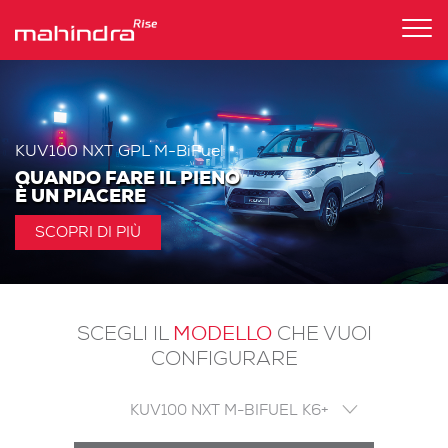
Tog
nav
KUV100 NXT GPL M-BiFuel
QUANDO FARE IL PIENO
È UN PIACERE
SCOPRI DI PIÙ
MODELLO
SCEGLI IL
CHE VUOI
CONFIGURARE
KUV100 NXT M-BIFUEL K6+