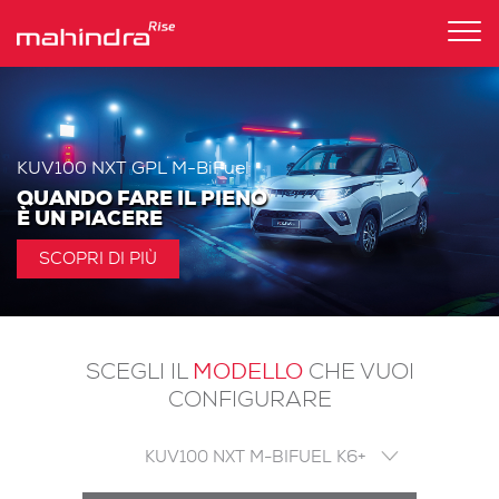
Tog
nav
KUV100 NXT GPL M-BiFuel
QUANDO FARE IL PIENO
È UN PIACERE
SCOPRI DI PIÙ
MODELLO
SCEGLI IL
CHE VUOI
CONFIGURARE
KUV100 NXT M-BIFUEL K6+