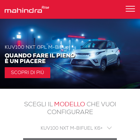
Tog
nav
KUV100 NXT GPL M-BiFuel
QUANDO FARE IL PIENO
È UN PIACERE
SCOPRI DI PIÙ
MODELLO
SCEGLI IL
CHE VUOI
CONFIGURARE
KUV100 NXT M-BIFUEL K6+