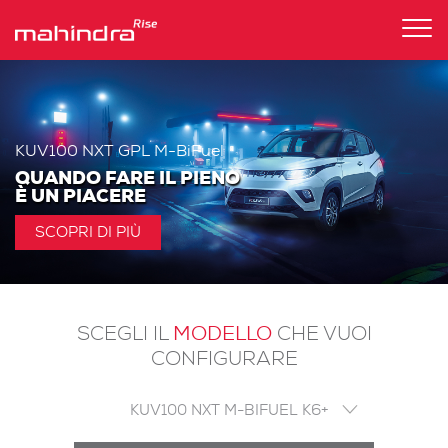
Tog
nav
KUV100 NXT GPL M-BiFuel
QUANDO FARE IL PIENO
È UN PIACERE
SCOPRI DI PIÙ
MODELLO
SCEGLI IL
CHE VUOI
CONFIGURARE
KUV100 NXT M-BIFUEL K6+